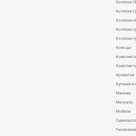
Коляски Сl
Коляски т
Коляски-
Коляски-
Коляски-т
Комоды
Комплекты
Комплекты
Кроватки
Купание и 
Манежи
Матрасы
Мобили
Одеяла/п
Пеленание