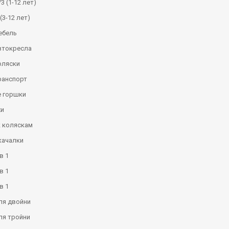
3 (1-12 лет)
(3-12 лет)
ебель
втокресла
оляски
ранспорт
 горшки
и
к коляскам
качалки
в 1
в 1
в 1
ля двойни
ля тройни