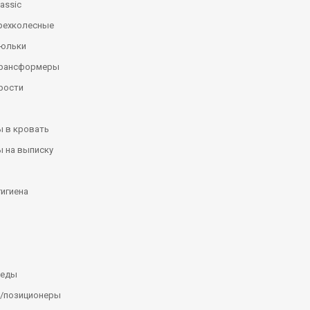
assic
рехколесные
люльки
трансформеры
рости
 в кровать
 на выписку
гигиена
леды
/позиционеры