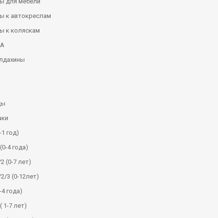
ы для мебели
ы к автокреслам
ы к коляскам
КА
алдахины
ды
аки
-1 год)
(0-4 года)
2 (0-7 лет)
/2/3 (0-12лет)
-4 года)
( 1-7 лет)