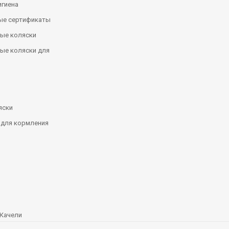
игиена
ые сертификаты
ые коляски
ые коляски для
яски
 для кормления
Качели