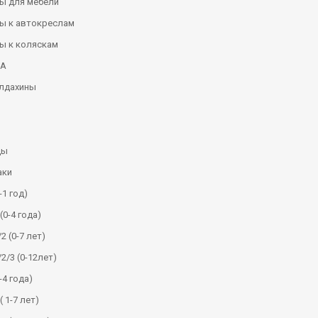
ы для мебели
ы к автокреслам
ы к коляскам
КА
алдахины
ды
аки
-1 год)
(0-4 года)
2 (0-7 лет)
/2/3 (0-12лет)
-4 года)
( 1-7 лет)