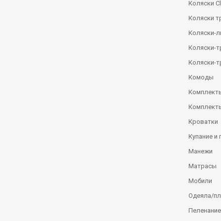
Коляски Сl
Коляски т
Коляски-
Коляски-
Коляски-т
Комоды
Комплекты
Комплекты
Кроватки
Купание и 
Манежи
Матрасы
Мобили
Одеяла/п
Пеленание