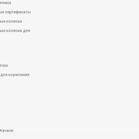
игиена
ые сертификаты
ые коляски
ые коляски для
яски
 для кормления
Качели