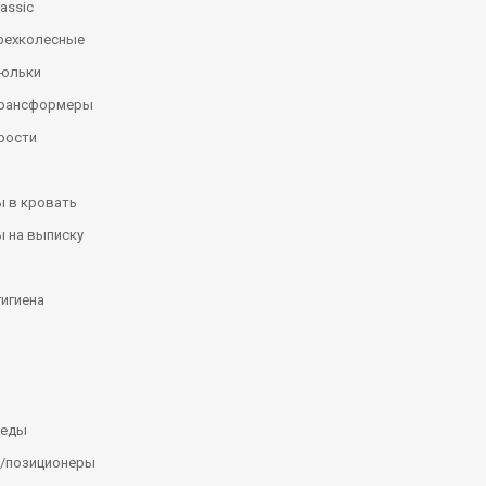
assic
рехколесные
люльки
трансформеры
рости
 в кровать
 на выписку
гигиена
леды
/позиционеры