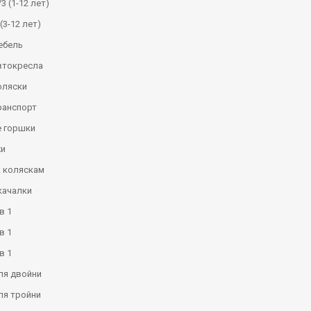
3 (1-12 лет)
(3-12 лет)
ебель
втокресла
оляски
ранспорт
 горшки
и
к коляскам
качалки
в 1
в 1
в 1
ля двойни
ля тройни