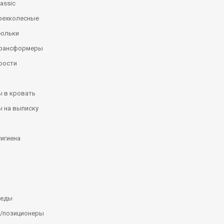
assic
рехколесные
люльки
трансформеры
рости
 в кровать
 на выписку
гигиена
леды
/позиционеры