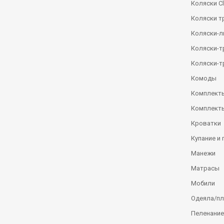
Коляски Сl
Коляски т
Коляски-
Коляски-
Коляски-т
Комоды
Комплекты
Комплекты
Кроватки
Купание и 
Манежи
Матрасы
Мобили
Одеяла/п
Пеленание