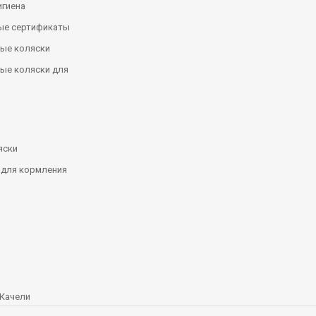
игиена
ые сертификаты
ые коляски
ые коляски для
яски
 для кормления
Качели