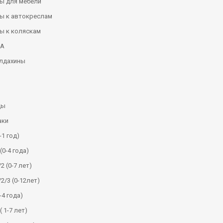
ы для мебели
ы к автокреслам
ы к коляскам
КА
алдахины
ды
аки
-1 год)
(0-4 года)
2 (0-7 лет)
/2/3 (0-12лет)
-4 года)
( 1-7 лет)