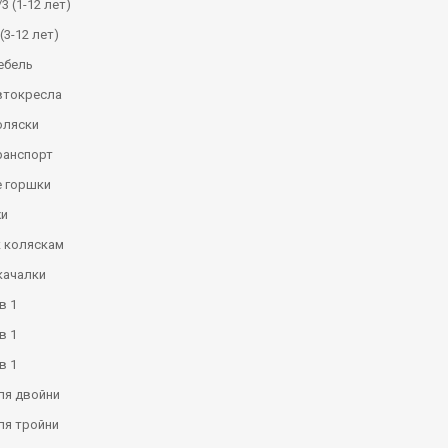
3 (1-12 лет)
(3-12 лет)
ебель
втокресла
оляски
ранспорт
 горшки
и
к коляскам
качалки
в 1
в 1
в 1
ля двойни
ля тройни