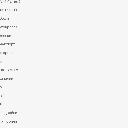
3 (1-12 лет)
(3-12 лет)
ебель
втокресла
оляски
ранспорт
 горшки
и
к коляскам
качалки
в 1
в 1
в 1
ля двойни
ля тройни