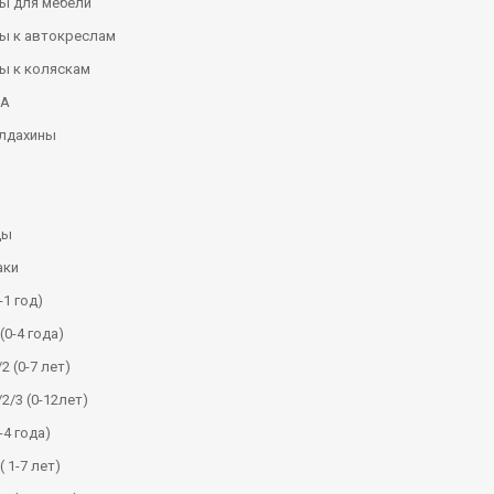
ы для мебели
ы к автокреслам
ы к коляскам
КА
алдахины
ды
аки
-1 год)
(0-4 года)
2 (0-7 лет)
/2/3 (0-12лет)
-4 года)
( 1-7 лет)