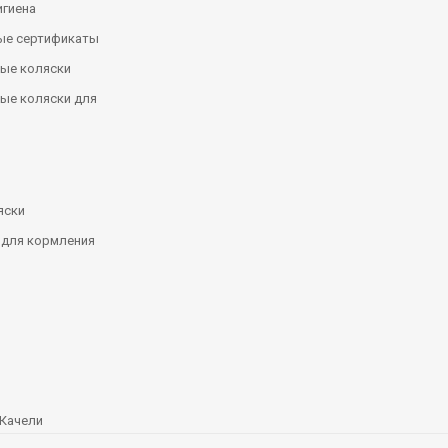
игиена
ые сертификаты
ые коляски
ые коляски для
яски
 для кормления
Качели