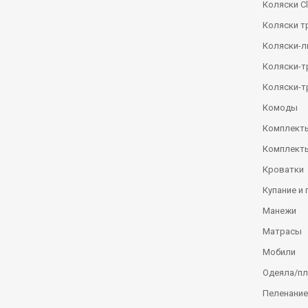
Коляски Сl
Коляски т
Коляски-
Коляски-
Коляски-т
Комоды
Комплекты
Комплекты
Кроватки
Купание и 
Манежи
Матрасы
Мобили
Одеяла/п
Пеленание