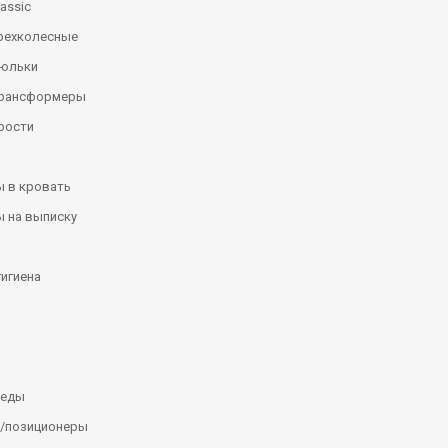
assic
рехколесные
люльки
трансформеры
рости
 в кровать
 на выписку
гигиена
леды
/позиционеры