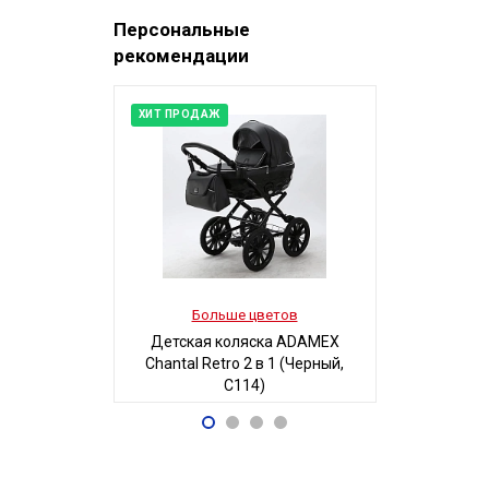
Персональные
рекомендации
ХИТ ПРОДАЖ
Больше цветов
Боль
Детская коляска ADAMEX
Детская 
Chantal Retro 2 в 1 (Черный,
Люси-2 м
C114)
автостенка
68 700
19
Р