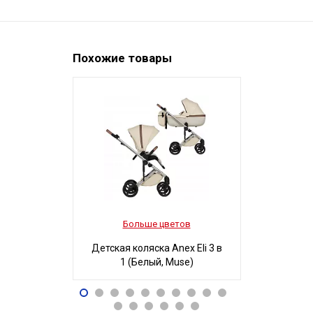
Похожие товары
Больше цветов
Боль
Детская коляска Anex Eli 3 в
Детская ко
1 (Белый, Muse)
3 в 1
96 490
32
Р