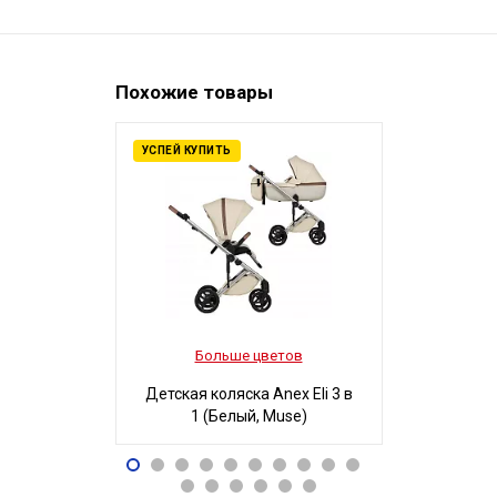
Похожие товары
УСПЕЙ КУПИТЬ
Больше цветов
Боль
Детская коляска Anex Eli 3 в
Детская ко
1 (Белый, Muse)
3 в 1
96 490
32
Р