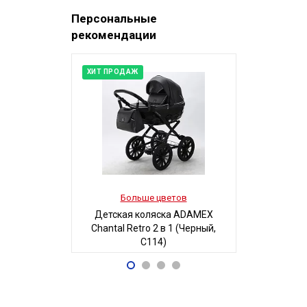
Персональные
рекомендации
ХИТ ПРОДАЖ
Больше цветов
Боль
Детская коляска ADAMEX
Детская
Chantal Retro 2 в 1 (Черный,
MAGICO-MI
C114)
Б
68 700
5
Р