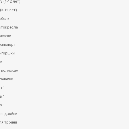
3 (1-12 лет)
(3-12 лет)
ебель
втокресла
оляски
ранспорт
 горшки
и
к коляскам
качалки
в 1
в 1
в 1
ля двойни
ля тройни