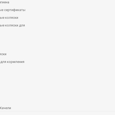
игиена
ые сертификаты
ые коляски
ые коляски для
яски
 для кормления
Качели