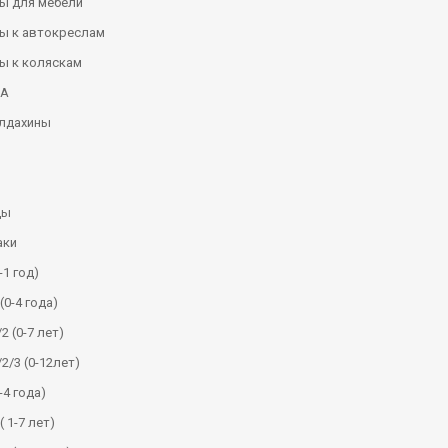
ы для мебели
ы к автокреслам
ы к коляскам
КА
алдахины
ды
аки
-1 год)
(0-4 года)
2 (0-7 лет)
/2/3 (0-12лет)
-4 года)
( 1-7 лет)