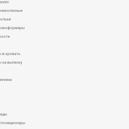
assic
рехколесные
люльки
трансформеры
рости
 в кровать
 на выписку
гигиена
леды
/позиционеры