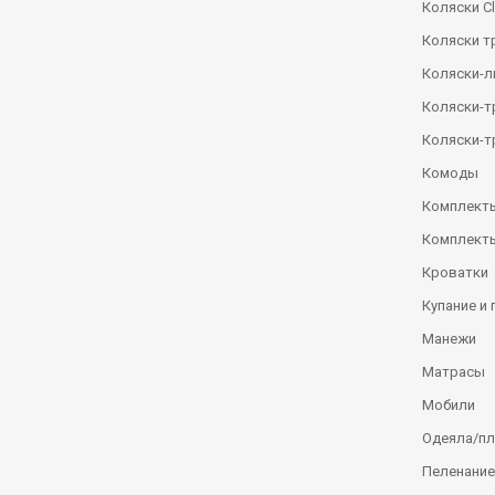
Коляски Сl
Коляски т
Коляски-
Коляски-
Коляски-т
Комоды
Комплекты
Комплекты
Кроватки
Купание и 
Манежи
Матрасы
Мобили
Одеяла/п
Пеленание