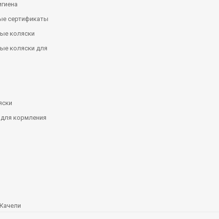
игиена
ые сертификаты
ые коляски
ые коляски для
яски
 для кормления
Качели