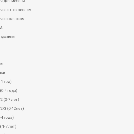
ы для мебели
ы к автокреслам
ы к коляскам
КА
алдахины
ды
аки
-1 год)
(0-4 года)
2 (0-7 лет)
/2/3 (0-12лет)
-4 года)
( 1-7 лет)