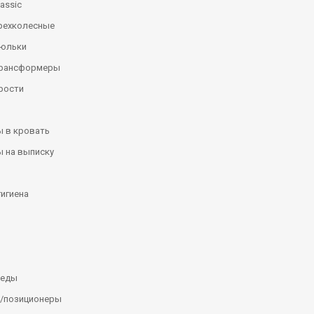
assic
рехколесные
люльки
трансформеры
рости
 в кровать
 на выписку
гигиена
леды
/позиционеры