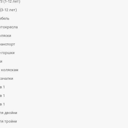
3 (1-12 лет)
(3-12 лет)
ебель
втокресла
оляски
ранспорт
 горшки
и
к коляскам
качалки
в 1
в 1
в 1
ля двойни
ля тройни