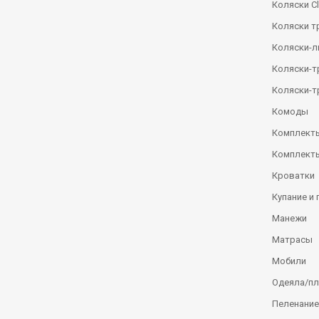
Коляски Сl
Коляски т
Коляски-
Коляски-
Коляски-т
Комоды
Комплекты
Комплекты
Кроватки
Купание и 
Манежи
Матрасы
Мобили
Одеяла/п
Пеленание