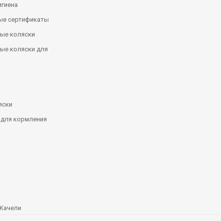
игиена
ые сертификаты
ые коляски
ые коляски для
яски
 для кормления
Качели