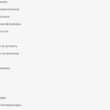
assic
рехколесные
люльки
трансформеры
рости
 в кровать
 на выписку
гигиена
леды
/позиционеры