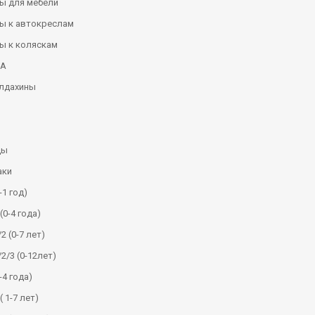
ы для мебели
ы к автокреслам
ы к коляскам
КА
алдахины
ды
аки
-1 год)
(0-4 года)
2 (0-7 лет)
/2/3 (0-12лет)
-4 года)
( 1-7 лет)