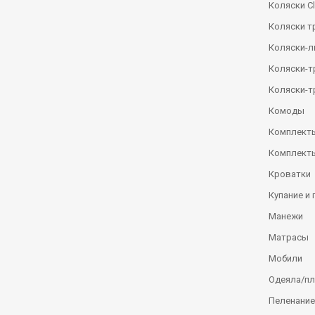
Коляски Сl
Коляски т
Коляски-
Коляски-
Коляски-т
Комоды
Комплекты
Комплекты
Кроватки
Купание и 
Манежи
Матрасы
Мобили
Одеяла/п
Пеленание