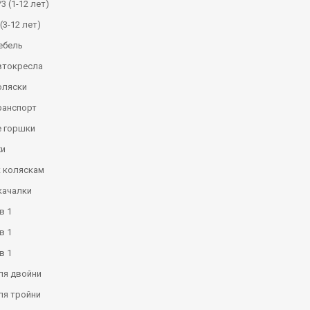
3 (1-12 лет)
(3-12 лет)
ебель
втокресла
оляски
ранспорт
 горшки
и
к коляскам
качалки
в 1
в 1
в 1
ля двойни
ля тройни