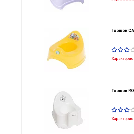
Горшок С
Характерис
Горшок RO
Характерис