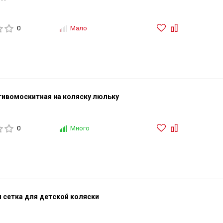
0
Мало
тивомоскитная на коляску люльку
0
Много
 сетка для детской коляски