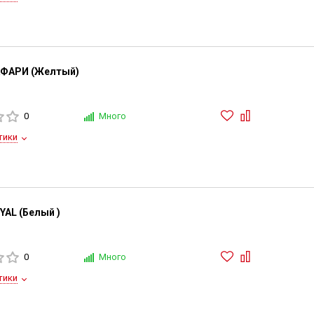
АФАРИ (Желтый)
0
Много
тики
YAL (Белый )
0
Много
тики