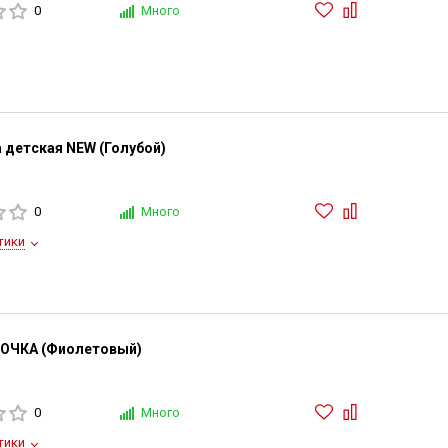
0
Много
 детская NEW (Голубой)
0
Много
тики
ТОЧКА (Фиолетовый)
0
Много
тики