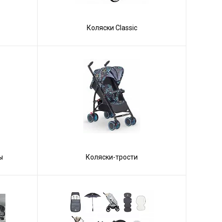
Коляски Сlassic
ы
Коляски-трости